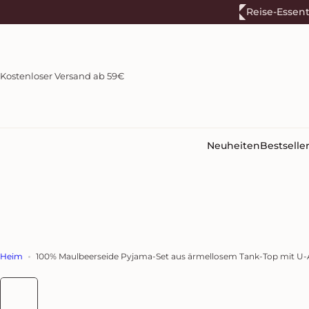
Z
Reise-Essent
u
m
I
n
Kostenloser Versand ab 59€
h
a
l
t
s
Neuheiten
Bestselle
p
r
i
n
g
e
n
Heim
100% Maulbeerseide Pyjama-Set aus ärmellosem Tank-Top mit U-