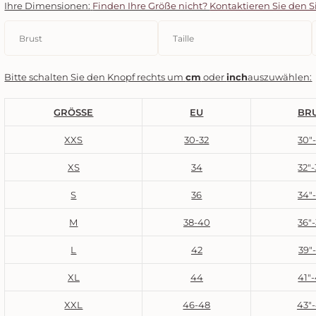
Ihre Dimensionen:
Finden Ihre Größe nicht?
Kontaktieren Sie den S
s
Bitte schalten Sie den Knopf rechts um
cm
oder
inch
auszuwählen:
GRÖSSE
EU
BR
XXS
30-32
30"
XS
34
32"
S
36
34"
M
38-40
36"
L
42
39"
XL
44
41"
XXL
46-48
43"