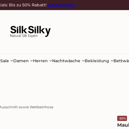
ials: Bis zu 50% Rabatt!
Jetzt Kaufen!
r
Sale
Damen
Herren
Nachtwäsche
Bekleidung
Bettwä
Ausschnitt sowie Weitbeinhose
-50%
Mau