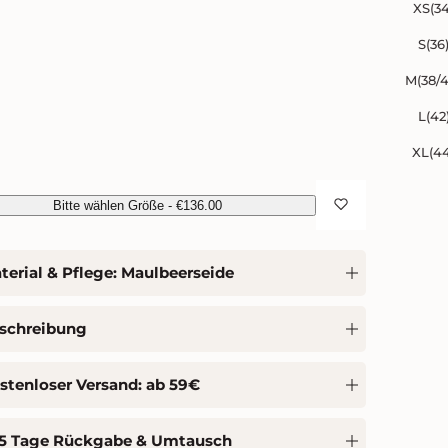
XS(34
S(36
M(38/
L(42
XL(4
Bitte wählen Größe
-
€136.00
terial & Pflege: Maulbeerseide
schreibung
stenloser Versand: ab 59€
5 Tage Rückgabe & Umtausch