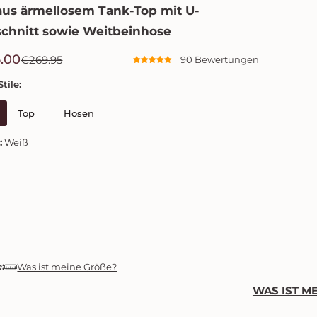
aus ärmellosem Tank-Top mit U-
chnitt sowie Weitbeinhose
R
.00
€269.95
90 Bewertungen
e
tile:
g
Top
Hosen
u
l
:
Weiß
ä
r
e
r
P
:
Was ist meine Größe?
r
WAS IST M
e
i