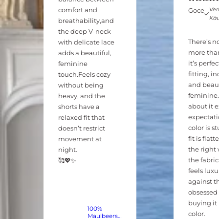
comfort and
Veri
Goce
Käu
breathability,and
the deep V-neck
There’s n
with delicate lace
more than
adds a beautiful,
it’s perfe
feminine
fitting, in
touch.Feels cozy
and beaut
without being
feminine.
heavy, and the
about it 
shorts have a
expectati
relaxed fit that
color is s
doesn’t restrict
fit is flatt
movement at
the right
night.
the fabric
🥰💖✨
feels lux
against t
obsessed 
buying it
100%
color.
Maulbeerse