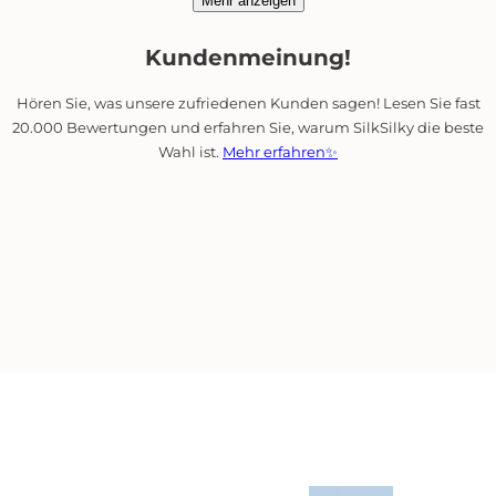
Mehr anzeigen
f
s
r
Kundenmeinung!
i
s
Hören Sie, was unsere zufriedenen Kunden sagen! Lesen Sie fast
20.000 Bewertungen und erfahren Sie, warum SilkSilky die beste
Wahl ist.
Mehr erfahren✨