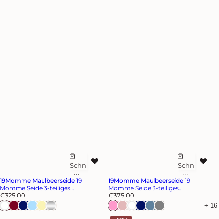
Schn
Schn
Z
Z
ellka
ellka
u
u
19Momme Maulbeerseide
19
19Momme Maulbeerseide
19
uf
uf
r
r
Momme Seide 3-teiliges
Momme Seide 3-teiliges
R
R
Bettwäsche-Set aus Bettlaken und 2
€325.00
Bettwäsche-Set aus Bettbezug und
€375.00
W
W
e
e
Kissenbezügen
2 Kissenbezügen
+ 16
u
u
g
g
u
u