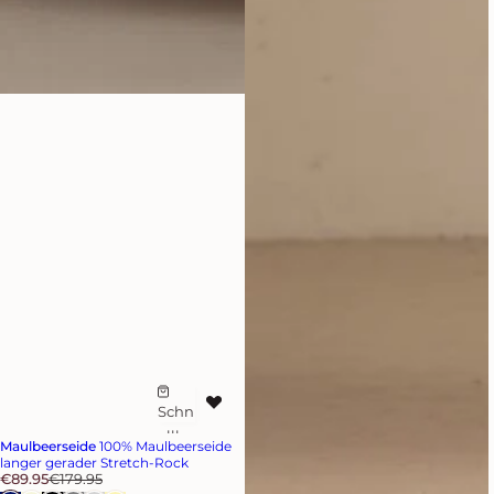
Schn
Z
ellka
u
Maulbeerseide
100% Maulbeerseide
uf
r
langer gerader Stretch-Rock
V
R
€89.95
€179.95
W