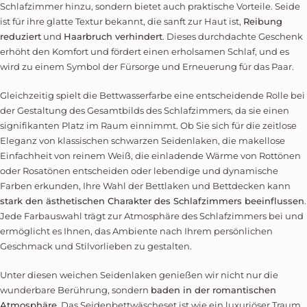
Schlafzimmer hinzu, sondern bietet auch praktische Vorteile. Seide
ist für ihre glatte Textur bekannt, die sanft zur Haut ist,
Reibung
reduziert
und
Haarbruch verhindert
. Dieses durchdachte Geschenk
erhöht den Komfort und fördert einen erholsamen Schlaf, und es
wird zu einem Symbol der Fürsorge und Erneuerung für das Paar.
Gleichzeitig spielt die Bettwasserfarbe eine entscheidende Rolle bei
der Gestaltung des Gesamtbilds des Schlafzimmers, da sie einen
signifikanten Platz im Raum einnimmt. Ob Sie sich für die zeitlose
Eleganz von klassischen schwarzen Seidenlaken, die makellose
Einfachheit von reinem Weiß, die einladende Wärme von Rottönen
oder Rosatönen entscheiden oder lebendige und dynamische
Farben erkunden, Ihre Wahl der Bettlaken und Bettdecken kann
stark den ästhetischen Charakter des Schlafzimmers beeinflussen
.
Jede Farbauswahl trägt zur Atmosphäre des Schlafzimmers bei und
ermöglicht es Ihnen, das Ambiente nach Ihrem persönlichen
Geschmack und Stilvorlieben zu gestalten.
Unter diesen weichen Seidenlaken genießen wir nicht nur die
wunderbare Berührung, sondern
baden in der romantischen
Atmosphäre
. Das Seidenbettwäscheset ist wie ein luxuriöser Traum.