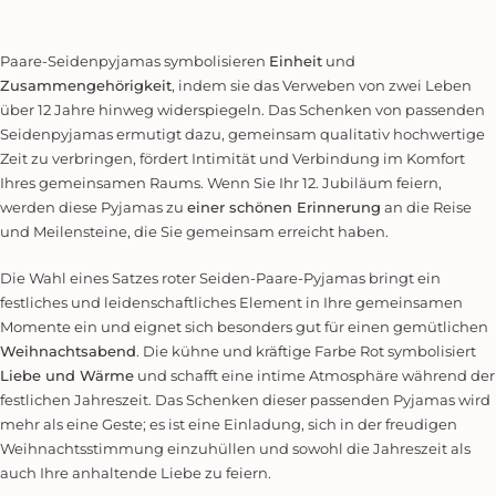
Paare-Seidenpyjamas symbolisieren
Einheit
und
Zusammengehörigkeit
, indem sie das Verweben von zwei Leben
über 12 Jahre hinweg widerspiegeln. Das Schenken von
passenden
Seidenpyjamas
ermutigt dazu, gemeinsam qualitativ hochwertige
Zeit zu verbringen, fördert Intimität und Verbindung im Komfort
Ihres gemeinsamen Raums. Wenn Sie Ihr 12. Jubiläum feiern,
werden diese Pyjamas zu
einer schönen Erinnerung
an die Reise
und Meilensteine, die Sie gemeinsam erreicht haben.
Die Wahl eines Satzes roter Seiden-Paare-Pyjamas bringt ein
festliches und leidenschaftliches Element in Ihre gemeinsamen
Momente ein und eignet sich besonders gut für einen gemütlichen
Weihnachtsabend
. Die kühne und kräftige Farbe Rot symbolisiert
Liebe und Wärme
und schafft eine intime Atmosphäre während der
festlichen Jahreszeit. Das Schenken dieser passenden Pyjamas wird
mehr als eine Geste; es ist eine Einladung, sich in der freudigen
Weihnachtsstimmung einzuhüllen und sowohl die Jahreszeit als
auch Ihre anhaltende Liebe zu feiern.