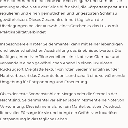
Ein Seidenmantel bietet eine Note von Eleganz und Komfort. Die
atmungsaktive Natur der Seide hilft dabei, die
Körpertemperatur zu
regulieren
und einen
gemütlichen und ungestörten Schlaf
zu
gewährleisten. Dieses Geschenk erinnert täglich an die
Überlegungen bei der Auswahl eines Geschenks, das Luxus mit
Praktikabilität verbindet.
Insbesondere ein roter Seidenmantel kann mit seiner lebendigen
und leidenschaftlichen Ausstrahlung das Erlebnis aufwerten. Die
kräftigen, intensiven Töne verleihen eine Note von Glamour und
verwandeln einen gewöhnlichen Abend in einen luxuriösen
Rückzugsort. Die glatte Textur von roten Seidenmänteln auf der
Haut verbessert das Gesamterlebnis und schafft eine verwöhnende
Umgebung für Entspannung und Erneuerung.
Ob es der erste Sonnenstrahl am Morgen oder die Sterne in der
Nacht sind, Seidenmäntel verleihen jedem Moment eine Note von
Verwöhnung. Dies ist mehr als nur ein Mantel, es ist ein Ausdruck
liebevoller Fürsorge für sie und bringt ein Gefühl von luxuriöser
Entspannung in das tägliche Leben.