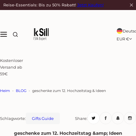
Z
Reise-Essentials: Bis zu 50% Rabatt!
Jetzt Kaufen!
3
u
m
I
n
Deuts
h
EUR €
a
l
t
Kostenloser
s
Versand ab
p
59€
r
i
n
Heim
BLOG
geschenke zum 12. Hochzeitstag & Ideen
g
e
n
Schlagworte:
Gifts Guide
Share:
geschenke zum 12. Hochzeitstag &amp; Ideen