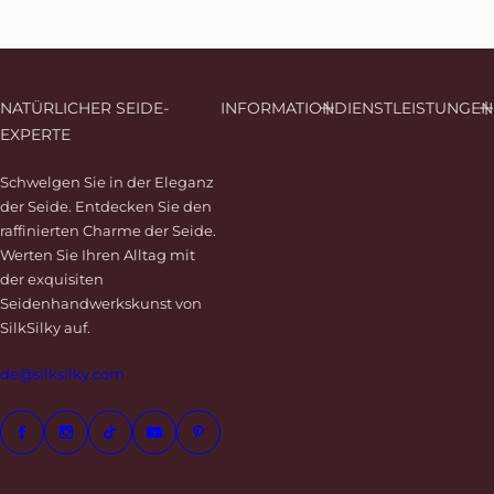
e
h
i
n
z
NATÜRLICHER SEIDE-
INFORMATION
DIENSTLEISTUNGEN
u
EXPERTE
f
ü
Schwelgen Sie in der Eleganz
g
der Seide. Entdecken Sie den
e
raffinierten Charme der Seide.
n
Werten Sie Ihren Alltag mit
der exquisiten
Seidenhandwerkskunst von
SilkSilky auf.
de@silksilky.com