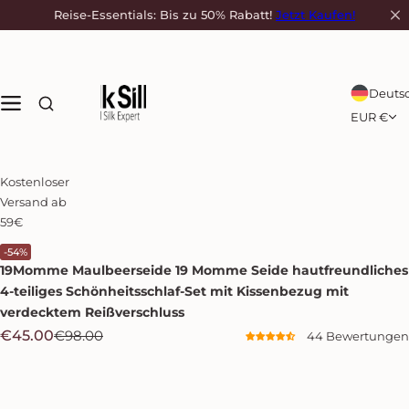
Z
Reise-Essentials: Bis zu 50% Rabatt!
Jetzt Kaufen!
u
m
I
n
Deuts
h
EUR €
a
l
t
Kostenloser
s
Versand ab
p
59€
r
i
-54%
19Momme Maulbeerseide
19 Momme Seide hautfreundliches
n
g
4-teiliges Schönheitsschlaf-Set mit Kissenbezug mit
e
verdecktem Reißverschluss
n
V
R
€45.00
€98.00
44 Bewertungen
e
e
r
g
k
u