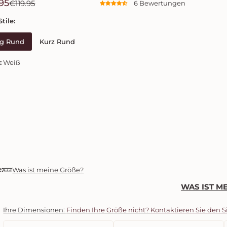
R
95
€119.95
6 Bewertungen
e
tile:
g
g Rund
Kurz Rund
u
l
:
Weiß
ä
r
e
r
P
r
e
:
Was ist meine Größe?
i
WAS IST M
s
Ihre Dimensionen:
Finden Ihre Größe nicht?
Kontaktieren Sie den S