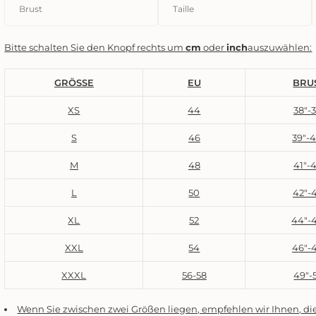
Bitte schalten Sie den Knopf rechts um
cm
oder
inch
auszuwählen:
GRÖSSE
EU
BRU
XS
44
38"-
S
46
39"-
M
48
41"-
L
50
42"-
XL
52
44"-
XXL
54
46"-
XXXL
56-58
49"-5
Wenn Sie zwischen zwei Größen liegen, empfehlen wir Ihnen, die