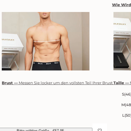
Wie Wir
Brust —
Messen Sie locker um den vollsten Teil Ihrer Brust.
Taille —
S(46
M(48
L(50
Bitte wählen Größe
-
€57.95