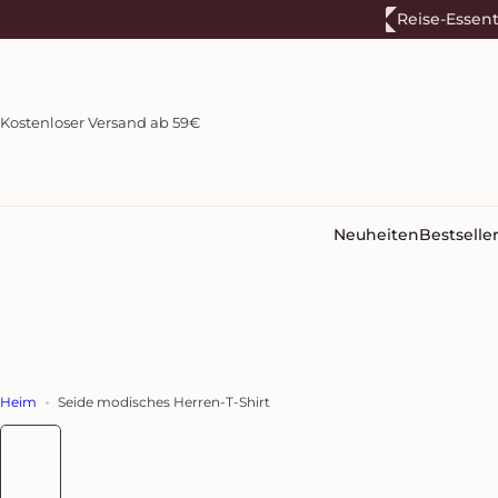
Z
Reise-Essent
u
m
I
n
Kostenloser Versand ab 59€
h
a
l
t
s
Neuheiten
Bestselle
p
r
i
n
g
e
n
Heim
Seide modisches Herren-T-Shirt