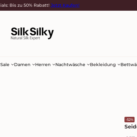
ials: Bis zu 50% Rabatt!
Jetzt Kaufen!
r
Sale
Damen
Herren
Nachtwäsche
Bekleidung
Bettwä
-52%
Seid