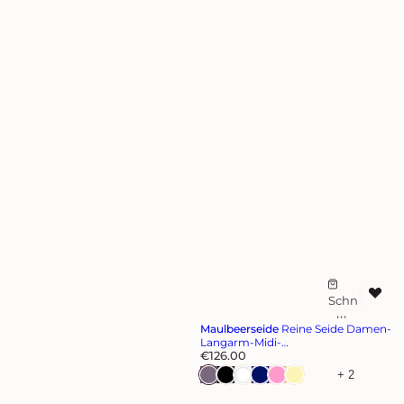
Schn
Z
ellka
u
Maulbeerseide
Reine Seide Damen-
uf
r
Langarm-Midi-
R
Wickelmorgenmantel
€126.00
W
e
+ 2
u
g
u
n