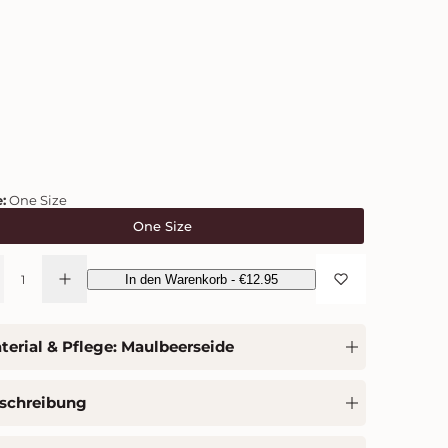
:
One Size
One Size
In den Warenkorb -
€12.95
E
r
h
ö
terial & Pflege: Maulbeerseide
h
e
n
S
schreibung
i
e
d