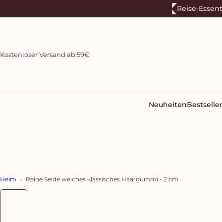
Z
Reise-Essent
u
m
I
n
Kostenloser Versand ab 59€
h
a
l
t
s
Neuheiten
Bestselle
p
r
i
n
g
e
n
Heim
Reine Seide weiches klassisches Haargummi - 2 cm