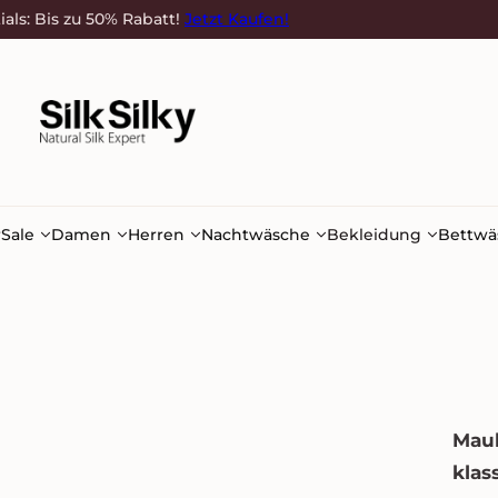
ials: Bis zu 50% Rabatt!
Jetzt Kaufen!
r
Sale
Damen
Herren
Nachtwäsche
Bekleidung
Bettwä
Mau
klas