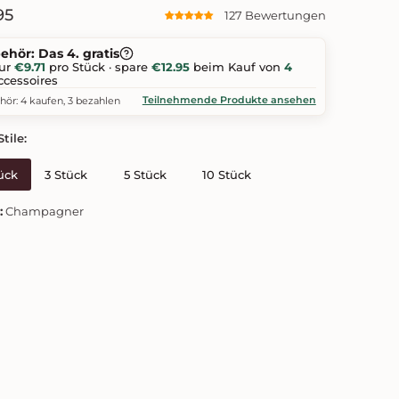
95
127 Bewertungen
ehör: Das 4. gratis
ur
€9.71
pro Stück · spare
€12.95
beim Kauf von
4
ccessoires
Teilnehmende Produkte ansehen
hör: 4 kaufen, 3 bezahlen
tile:
tück
3 Stück
5 Stück
10 Stück
:
Champagner