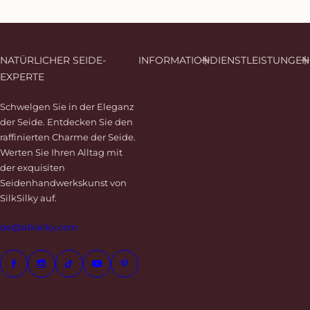
i
n
z
u
NATÜRLICHER SEIDE-
INFORMATION
DIENSTLEISTUNGEN
f
EXPERTE
ü
g
Schwelgen Sie in der Eleganz
e
der Seide. Entdecken Sie den
n
raffinierten Charme der Seide.
Werten Sie Ihren Alltag mit
der exquisiten
Seidenhandwerkskunst von
SilkSilky auf.
de@silksilky.com