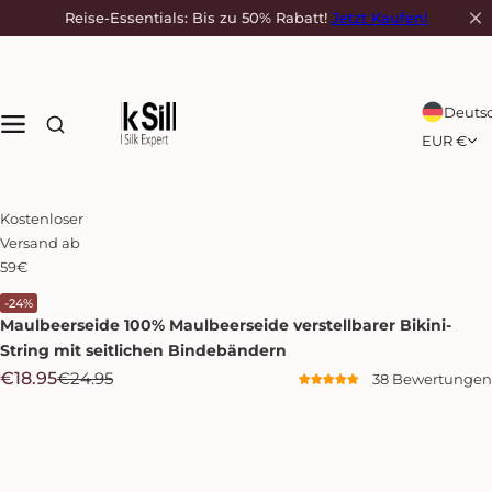
Z
Reise-Essentials: Bis zu 50% Rabatt!
Jetzt Kaufen!
u
m
I
n
Deuts
h
EUR €
a
l
t
Kostenloser
s
Versand ab
p
59€
r
i
-24%
Maulbeerseide
100% Maulbeerseide verstellbarer Bikini-
n
g
String mit seitlichen Bindebändern
e
V
R
€18.95
€24.95
38 Bewertungen
n
e
e
r
g
k
u